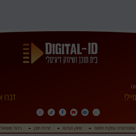
co
ייל!
דברו א
אסטרטגיה עסקית ויזמות
שיווק וקידום
יצירת תוכן
ניהול סושיאל