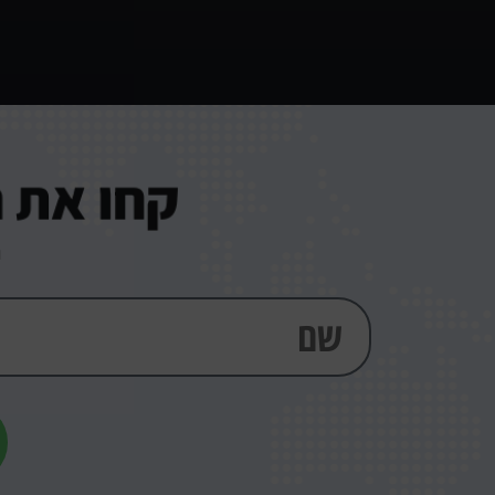
קחו את 
ה