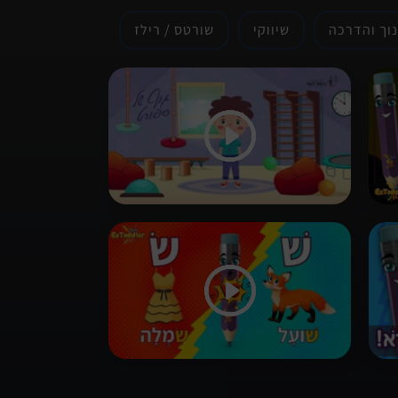
נוך והדרכה
שיווקי
שורטס / רילז