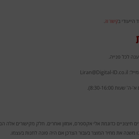
הייעודי ב
.
קישור זה
נה לכל פנייה.
ייל:
Liran@Digital-ID.co.il
ה' שעות 8:30-16:00).
 חיצוניים כדוגמת אלי אקספרס, אמזון ואחרים. חלק מקישורים אלה הם
נו משנה את מחיר המוצר בעבור הצרכן אם היה פונה לחנות בעצמו.