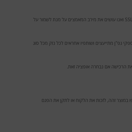
פרטי כרטיס האשראי אינם נשמרים באתר, וכל הזמנה תידרשו להזינם מחדש. אתר החברה הינו אתר מאובטח ומוצפן בטכנולוגית SSL ואנו עושים את מירב המאמצים על מנת לשמור על
פקי גפ"ן מתייעצים ושותפיו אחראים לכל נזק מכל סוג
ו במוצר זהה, לזכות את הלקוח או לתקן את הפגם