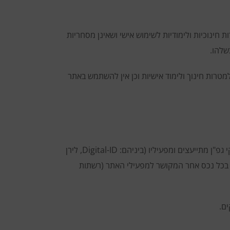
חינוכיות ולימודיות לשימוש אישי ושאינן מסחריות
כשלהו.
טרות חינוך ולימוד אישיות וכן אין להשתמש באתר
בהתאם לסעיף 30א לחוק התקשורת (בזק ושידורים), התשמ"ב 1982, הרשמה לאתר מהווה את הסכמתך לקבלת דיוור מאתר ספקי גפ"ן מתייעצים ומפעיליו (ביניהם: Digital-ID, לירן
אתר או בכל נכס אחר המקושר למפעילי האתר (רשתות