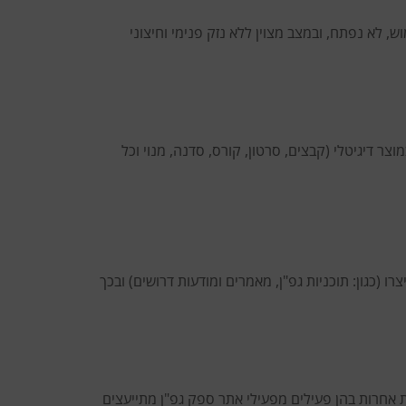
רוז באריזתו המקורית, לא היה בשימוש, לא נפתח, ובמצב מצוין ללא נזק פנימי וחיצוני
ר דיגיטלי (קבצים, סרטון, קורס, סדנה, מנוי וכל
כגון: תוכניות גפ"ן, מאמרים ומודעות דרושים) ובכך
אחרות בהן פעילים מפעילי אתר ספק גפ"ן מתייעצים