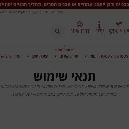
בנייה ולכן ייתכנו עמודים או תכנים חסרים. תהליך הבנייה יסתיי
ייעוץ עסקי ושיווקי
המקדמיה למקצועות הדיגיטל
ק
ייעוץ עסקי
עלינו
דברו איתנו
מה מעניין אותך?
אסטרטגיה עסקית ויזמות
שיווק וקידום
יצירת תוכן
ניהול סושיאל
תנאי שימוש
הכתוב מטה מתייחס באופן שווה לכל מין ומגדר ומנוסח בלשון זכר מטעמי נוחות בלבד
*במידה והנך מתחת לגיל 18, אנא היוועץ במבוגר אחראי לפני השימוש.