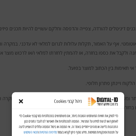
כנים דיגיטלים להורדה, צפייה והדפסה וחלקם עשויים להיות תכנים פיזים
אוטומטי. אף על האמור, תקלות עלולות לגרום למלאי לא עדכני. במקרה והמ
 ולקבל את כספו בחזרה, או להמתין לחזרתו למלאי ו/או לרכוש מוצר אח
אי תאימות בין הכתוב למוצר בפועל.
לקוח ויינתן פתרון חלופי.
תר ומשקיעים מאמצים רבים בכדי שטעויות לא יתרחשו, אם זאת, במקרה ו
ניהול קבצי Cookies
בחזרה ו/או לקבל פתרון חלופי על ידי מפעילי האתר.
כדי לספק את חוויות המשתמש הטובות ביותר, אנו משתמשים בטכנולוגיות כמו קובצי Cookie כדי
לאחסן ו/או לגשת למידע על המכשיר. הסכמה לטכנולוגיות אלו תאפשר לנו לעבד נתונים כגון
התנהגות גלישה או מזהים ייחודיים באתר זה. אי הסכמה או ביטול הסכמה עלולים להשפיע לרעה
על תכונות ופונקציות מסוימות. מידע נוסף ניתן לקרוא בעמוד
מדיניות הפרטיות
ו
תנאי השימוש