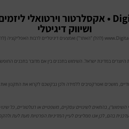
ברוכים הבאים לDigital-ID • אקסלרטור וירטו
ושיווק דיגיטלי
Digital-ID (להלן "החברה") מפעילה את אתר www.Digital-ID.co.il (להלן "האתר") ואמצעים ד
 היוצרים במדינת ישראל. השימוש בתכנים בין אם מדובר בתכנים החופשי
ודיים, מושכים ואטרקטיבים ללמידה ולכן נבקשכם לקרוא את התקנון ואת 
שימוש"), בהתאים לשינויים עסקיים, משפטיים או רגולטוריים, כל שינוי
דכנית בהם, לכן אנו ממליצים לעיין המדיניות הפרטיות מעת לעת ולהקפ