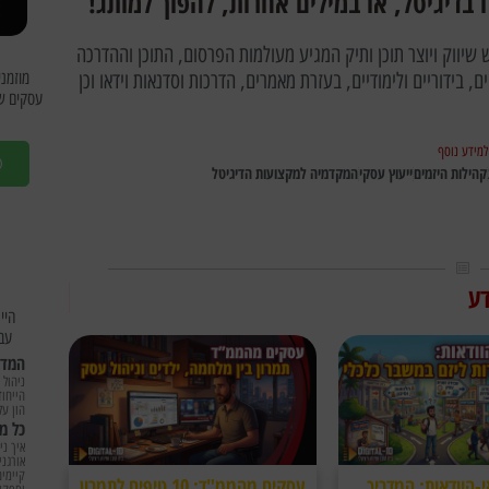
בדיגיטל, או במילים אחרות, להפוך למותג!
 שיווק ויוצר תוכן ותיק המגיע מעולמות הפרסום, התוכן וההדרכה
 בידוריים ולימודיים, בעזרת מאמרים, הדרכות וסדנאות וידאו וכן
עסקים שמ
למידע נוסף
קהילות היזמים
ייעוץ עסקי
המקדמיה למקצועות הדיגיטל
דע
עבו
המדר
ניהול 
הייחוד
הון על
כל מ
איך ני
אורגני
קיימים
-הוודאות: המדריך
עסקים מהממ"ד: 10 טיפים לתמרון