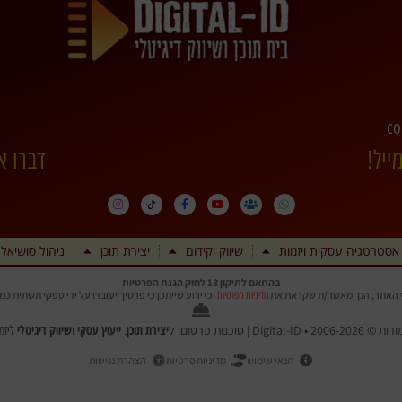
co
ייל!
דברו א
אסטרטגיה עסקית ויזמות
שיווק וקידום
יצירת תוכן
ניהול סושיאל
בהתאם לתיקון 13 לחוק הגנת הפרטיות
 האתר, הנך מאשר/ת שקראת את
וכי ידוע שייתכן כי פרטיך יעובדו על ידי ספקי תשתית כ
מדיניות הפרטיות
יצירת תוכן
ייעוץ עסקי
שיווק דיגיטלי
Digi | סוכנות פרסום: ל
,
ו
ליזמ
תנאי שימוש
מדיניות פרטיות
הצהרת נגישות