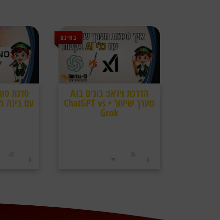
בחינם
הדרכת וידאו: בונים בAI
סדנת סונו
מערך שיעור • ChatGPT vs
Grok
הדרכה בה נלמד איך ליצור מערכי שיעור
בצורה חכמה, מהירה ומדויקת בעזרת כלים
המוזיקלית ובמ
חדשניים כמו ChatGPT ו-Grok ואף נשווה
להפיק מוזיקה 
ביניהם
הדרכת אולפן
סוג התוכן:
סוג 
כ15 דקות
23/04/2025
שעה ו3 דקות
אורך:
התקיים ב:
אורך: