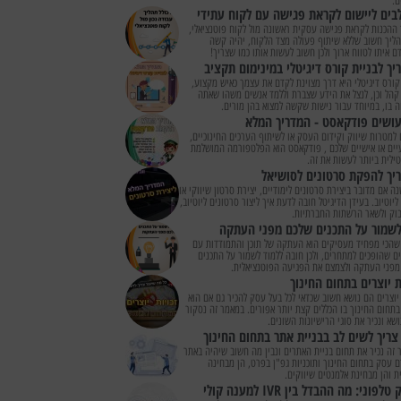
ם.
ההכנות לקראת פגישה עסקית ראשונה מול לקוח פוטנציאלי,
הליך חשוב שללא שיתוף פעולה מצד הלקוח, יהיה קשה
 איתו לטווח ארוך ולכן חשוב לעשות אותו כמו שצריך!
יך לבניית קורס דיגיטלי במינימום תקציב
קורס דיגיטלי היא דרך מצוינת לקדם את עצמך כאיש מקצוע,
קהל וכן, לנצל את הידע שצברת וללמד אנשים משהו שאתה
בו, במיוחד עבור נישות שקשה למצוא בהן מורים.
עושים פודקאסט - המדריך המלא
 למטרות שיווק וקידום העסק או לשיתוף הערכים החינוכיים,
יים או אישיים שלכם , פודקאסט הוא הפלטפורמה המושלמת
ילית ביותר לעשות את זה.
יך להפקת סרטונים לסושיאל
ה אם מדובר ביצירת סרטונים לימודיים, יצירת סרטון שיווקי או
ליוטיוב. בעידן הדיגיטל חובה לדעת איך ליצור סרטונים ליוטיוב,
בוק ולשאר הרשתות החברתיות.
לשמור על התכנים שלכם מפני העתקה
שהכי מפחיד מעסיקים הוא העתקה של תוכן והתמודדות עם
ם שהופכים למתחרים, ולכן חובה ללמוד לשמור על התכנים
מפני העתקה ולצמצם את הפגיעה הפוטנציאלית.
ת יוצרים בתחום החינוך
 יוצרים הם נושא חשוב שכדאי לכל בעל עסק להכיר גם אם הוא
תחום החינוך בו הכללים קצת יותר אפורים. במאמר זה נסקור
שא ונכיר את סוגי הרישיונות השונים.
צריך לשים לב בבניית אתר בתחום החינוך
זה נכיר את תחום בניית האתרים ונבין מה חשוב שיהיה באתר
עסק בתחום החינוך ותוכניות גפ"ן בפרט, הן מבחינה
ת והן מבחינת אלמנטים שיווקים.
לפוני: מה ההבדל בין IVR למענה קולי