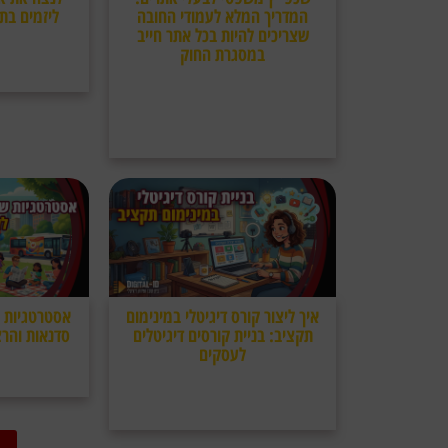
המדריך המלא לעמודי החובה
ליזמים בת
שצריכים להיות בכל אתר חייב
מדריך להפיכת משב
כלים פרקטיים לניה
במסגרת החוק
עבודה ומיזם, ונ
עיצוב מנצח וקופי מושחז לא יגנו עליכם אם
שלכם לנ
האתר שלכם חושף אתכם לתביעות, קנסות
מנהליים וסיכונים מיותרים. קבלו את המדריך
הממוקד לעמודי החובה שכל בעל עסק חייב
להטמיע, כולל דוגמאות ניסוח שיעשו לכם סדר
בבלאגן.
איך ליצור קורס דיגיטלי במינימום
אסטרטגיות שי
תקציב: בניית קורסים דיגיטלים
סדנאות והר
לעסקים
יצירת שיתופי פעול
טלפון יזומות ושימו
הפכו את המומחיות שלכם לקורס דיגיטלי רווחי
על שיווק א
ומקצועי, כנכס מניב שפועל עבורכם מסביב
לשעון, תוך שימוש בסמארטפון ובכלי בינה
מלאכותית חינמיים בלבד.