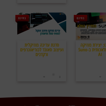
בחינם
בחינם
: יצירת מוזיקה
סדנת עריכה מוזיקלית
עם בינה מלאכותית ב-Suno
ועיצוב סאונד לכוריאוגרפים
AI
ורקדנים
סונו הוא כלי AI ששינה את תחום ההפקה
עריכת מוזיקה ועיצוב סאונד הם נושאים
דריך זה נלמד לעומק איך
חשובים מאוד לכוריאוגרפים ורקדנים ובסדנה
מקורית עם בינה מלאכותית
זו למדנו איך לערוך ולעצב למופעי מחול,
בSuno
תיאטרון ובמה.
הדרכת אולפן
סדנה מצולמת
התוכן:
סוג התוכן:
08/10/2025
52 דקות
13/12/2023
התקיים ב:
אורך:
התקיים ב: