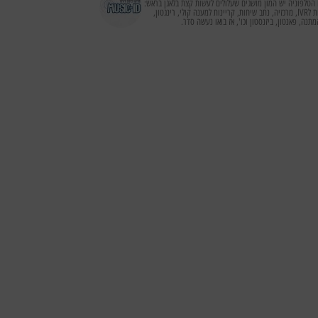
הטלפוניה יש המון מושגים שעלולים לעשות קצת בלאגן בראש:
קריינות לIVR, מרכזיה, נתב שיחות, קריינות למענה קולי, רינגטון,
מתנה, פאנטון, ביזנסטון וכו', אז בואו נעשה סדר.