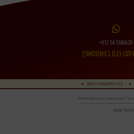
+972 54 5586620
יתנו (גם בוואטסאפ)
בינה מלאכותית בעסק
מו דוא"ל ואירוח האתר כנדרש למתן השירות.
ים ובעלי עסקים