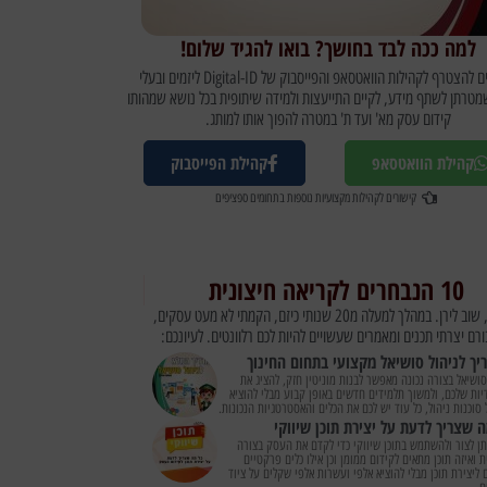
למה ככה לבד בחושך? בואו להגיד שלום!
מוזמנים להצטרף לקהילות הוואטסאפ והפייסבוק של Digital-ID ליזמים ובעלי
טרתן לשתף מידע, לקיים התייעצות ולמידה שיתופית בכל נושא שמהותו
קידום עסק מא' ועד ת' במטרה להפוך אותו למותג.
קהילת הוואטסאפ
קהילת הפייסבוק
קישורים לקהילות מקצועיות נוספות בתחומים ספציפים
10 הנבחרים לקריאה חיצונית
היי, שוב לירן. במהלך למעלה מ20 שנותי כיזם, הקמתי לא מעט עסקים,
רם יצרתי תכנים ומאמרים שעשויים להיות לכם רלוונטים. לעיונכם:
יך לניהול סושיאל מקצועי בתחום החינוך
סושיאל בצורה נכונה מאפשר לבנות מוניטין חזק, להציג את
יות שלכם, ולמשוך תלמידים חדשים באופן קבוע מבלי להוציא
 סוכנות ניהול, כל עוד יש לכם את הכלים והאסטרטגיות הנכונות.
ה שצריך לדעת על יצירת תוכן שיווקי
תן לצור ולהשתמש בתוכן שיווקי כדי לקדם את העסק בצורה
ת ואיזה תוכן מתאים לקידום ממומן וכן אילו כלים פרקטיים
 ליצירת תוכן מבלי להוציא אלפי ועשרות אלפי שקלים על ציוד