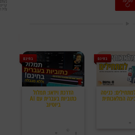
טען עוד
בעולם 
צליל ה
בחינם
בחינם
נת AI למתחילים: כניסה
הדרכת וידאו: תמלול
ינה המלאכותית
כתוביות בעברית עם AI
ביוטיוב
סדנת AI למתחילים: מה זה ChatGPT? איך
יוצרים תמונה בעזרת טקסט? האם AI יכול
יוטיוב השיקו פיצ'ר של תמלול סרטונים
ו ליצור סרטון שלם בעצמו?
בעברית לכתוביות עם ai בחינם ובצורה
מהירה ובהדרכה זו נלמד איך משתמשים
סדנה מצולמת
התוכן:
בפיצ'ר הזה
04/05/2025
התקיים ב:
הדרכת אולפן
סוג התוכן:
כ8 דקות
19/02/2024
אורך:
התקיים ב: