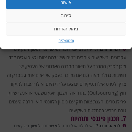
אישור
ערוצי הפרסום (גוגל, פייסבוק, נטוורקינג), להסביר את מבנה
תקציב השיווק וכן את שלבי "משפך המכירה". (כדאי לזכור: היום זה
סירוב
Must להשתמש באנליטיקות כדי לקבל מידע מבוסס ולהשתמש
ניהול הגדרות
בכלי אוטומציה ו-AI ליצירת לידים איכותים)
6. תכנית תפעול וכוח אדם
מדיניות פרטיות
למי זה חובה?
כדאי לכולם אבל חובה למי שמתכוון למשוך משקיעים
עקרונית, משקיעים אוהבים יזמים שיש להם צוות ולא פועלים לבד
ולכן לפרק המדבר על תיאור המבנה הארגוני של העסק, יש
חשיבות גדולה מאוד (גם אם מדובר בעסק של אדם אחד).
בפרק זה
צריך לפרט אילו תפקידים יבוצעו על ידי היזם ואילו יועברו למיקור
חוץ (Outsourcing) כמו רואה חשבון, יועץ משפטי או אנשי שיווק
פרילנסרים.
הצגת צוות חזק עם ניסיון רלוונטי היא הרבה פעמים
גורם מכריע בהחלטת משקיעים.
7. תכנון פיננסי ותחזיות
למי זה חובה?
כדאי לכולם אבל חובה למי שמתכוון למשוך משקיעים