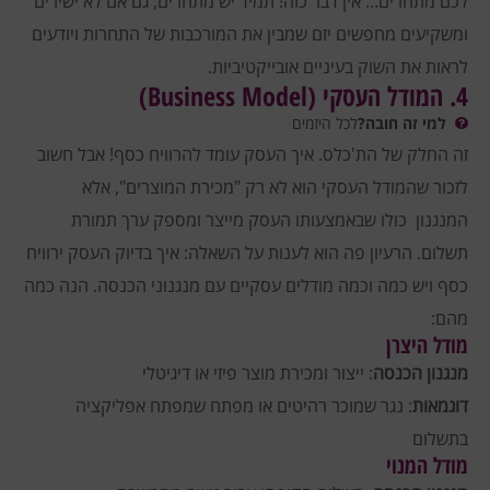
לכם מתחרים… אין דבר כזה! תמיד יש מתחרים, גם אם לא ישירים
ומשקיעים מחפשים יזם שמבין את המורכבות של התחרות ויודעים
לראות את השוק בעיניים אובייקטיביות.
4. המודל העסקי (Business Model)
למי זה חובה?
לכל היזמים
זה החלק של הת'כלס. איך העסק עומד להרוויח כסף! אבל חשוב
לזכור שהמודל העסקי הוא לא רק "מכירת המוצרים", אלא
המנגנון כולו שבאמצעותו העסק מייצר ומספק ערך תמורת
תשלום.
הרעיון פה הוא לענות על השאלה: איך בדיוק העסק ירוויח
כסף ויש כמה וכמה מודלים עסקיים עם מנגנוני הכנסה. הנה כמה
מהם:
מודל היצרן
מנגנון הכנסה
: ייצור ומכירת מוצר פיזי או דיגיטלי
דוגמאות
: נגר שמוכר רהיטים או מפתח שמפתח אפליקציה
בתשלום
מודל המנוי