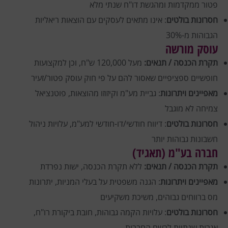
פטור ממקדמות ומהגשת דו"ח שנתי מלא
חסרונות בולטים
: אינו מתאים לעסקים עם הוצאות ריאליות
הגבוהות מ-30%
עוסק מורשה
תקרת הכנסה / תנאים:
מעל 120,000 ש"ח, וכן למקצועות
חופשיים ספציפיים שאסור להם על פי חוק עוסק פטור/זעיר
מאפיינים ויתרונות
: גביית מע"מ וקיזוזו מהוצאות, פוטנציאל
צמיחה לא מוגבל
חסרונות בולטים
: דיווח חודשי/דו-חודשי למע"מ, עלויות ניהול
חשבונות גבוהות יותר
חברה בע"מ (תאגיד)
תקרת הכנסה / תנאים:
ללא תקרת הכנסה, ישות נפרדת
מאפיינים ויתרונות
: הגנה משפטית על בעלי המניות, יתרונות
מס ברווחים גבוהים, משיכת משקיעים
חסרונות בולטים
: עלויות הקמה גבוהות, חובת ביקורת רו"ח,
אגרות שנתיות לרשם החברות