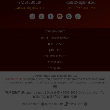
+972 54 5586620
contact@digital-id.co.il
רוצים לפרט? שלחו מייל!
דברו איתנו (גם בוואטסאפ)
הקמת עסק מאפס
אסטרטגיה עסקית ויזמות
שיווק וקידום
יצירת תוכן
בינה מלאכותית בעסק
ניהול סושיאל
ניהול קהילות
בהתאם לתיקון 13 לחוק הגנת הפרטיות
בהשארת פרטים בכל אחד מהטפסים ברחבי האתר, הנך מאשר/ת שקראת את
וכי
מדיניות הפרטיות
ידוע שייתכן כי פרטיך יעובדו על ידי ספקי תשתית כמו דוא"ל ואירוח האתר כנדרש למתן השירות.
יצירת תוכן
ייעוץ
כל הזכויות שמורות © 2006-2026 • Digital-ID | סוכנות פרסום: ל
,
עסקי
שיווק דיגיטלי
ו
ליזמים ובעלי עסקים
תנאי שימוש
מדיניות פרטיות
הצהרת נגישות