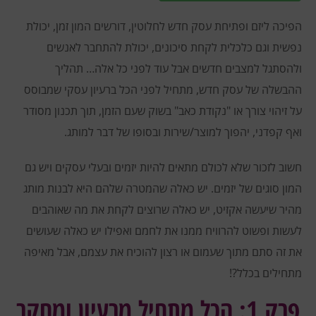
הפיכה ליזם ופתיחת עסק חדש לחלוטין, דורשים המון זמן, יכולת
נפשית וגם כלכלית לקחת סיכונים, יכולת להתחבר לאנשים
ולהסתגל למצבים חדשים אבל עוד לפני כל אלה… תהליך
ההבשלה של עסק חדש, מתחיל לפני הכל ברעיון עסקי שמבוסס
על זיהוי צורך או "נקודת כאב" בשוק שעם הזמן, תוך תכנון מסודר
ואף קפדני, יהפוך למוצר/שירות ובסופו של דבר למותג.
חשוב לזכור שלא לכולם מתאים להיות יזמים ובעלי עסקים ויש גם
המון סוגים של יזמים. יש כאלה שהמטרה שלהם היא לבנות מותג
מהיר שיעשה אקזיט, יש כאלה שרוצים לקחת את מה שאוהבים
לעשות ופשוט להרוויח ממנו את לחמם ואפילו יש כאלה שעושים
את זה סתם מתוך שעמום או רצון להוכיח את עצמם, אבל מאיפה
מתחילים בכלל?!
פרק 1: הכל מתחיל מרעיון ומחקר