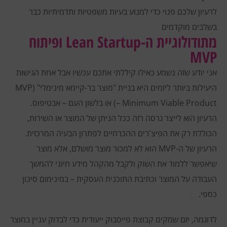
לרעיון שלכם פנוי כדי למנוע בעיות משפטיות ותדמיתיות כבר
בשלבים מוקדמים
מתודולוגיית ה-Lean Startup ופיתוח
MVP
אני יודע שזה נשמע כאילו קיללתי אתכם עכשיו אבל אחת הגישות
היעילות ביותר ליזמים היא בניית "מוצר בר-קיימא מינימלי" (MVP
– Minimum Viable Product) או בלשון העם – אבטיפוס.
הרעיון הוא לייצר גרסה רזה ככל הניתן של המוצר או השירות,
הכוללת רק את הפיצ'רים ההכרחיים לפתרון הבעיה המרכזית.
הרעיון של
ה-MVP הוא לא למכור מוצר מושלם, אלא מוצר
שיאפשר ללמוד את השוק ולקבל מהקהל מידע חיוני להמשך
העבודה על המוצר וכתיבת התוכנית העסקית – במינימום סיכון
כספי.
לדוגמה, יזם שמקים קבוצת פייסבוק ייעודית כדי לבדוק עניין במוצר