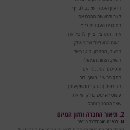
הרעיון העסקי שלכם לבריף
קצר ולמעשה מסכם את
התוכנית העסקית לדף
אחד.
התקציר צריך להכיל את
"נאום המעלית" של העסק:
הבעיה, הפתרון, פוטנציאל
השוק, הצוות הניהולי
והסיכום הפיננסי.
אם
התקציר אינו מושך, רוב
הקוראים (ובעיקר המשקיעים)
פשוט לא ימשיכו לקרוא את
שאר המסמך וחבל…
2. תיאור החברה וחזון המיזם
למי זה חובה?
לכל היזמים
הפרק הזה בתוכנית העסקית למעשה מפרט את המהות של