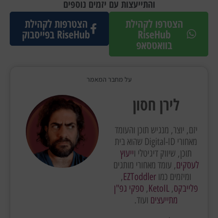
והתייעצות עם יזמים נוספים
הצטרפו לקהילת
הצטרפות לקהילת
RiseHub
RiseHub בפייסבוק
בוואטסאפ
על מחבר המאמר
לירן חסון
יזם, יוצר, מנגיש תוכן והעומד
מאחורי Digital-ID שהוא בית
תוכן, שיווק דיגיטלי ו
ייעוץ
לעסקים
, עומד מאחורי מותגים
ומיזמים כמו
EZToddler
,
פלייבקס
,
KetoIL
,
ספקי גפ"ן
מתייעצים
ועוד.