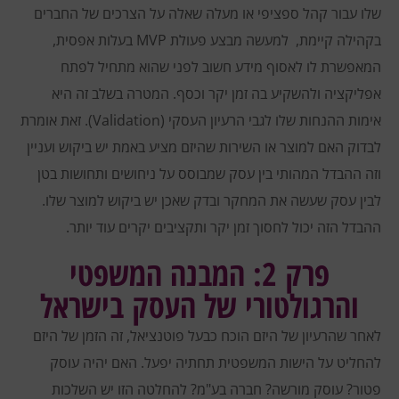
שלו עבור קהל ספציפי או מעלה שאלה על הצרכים של החברים
בקהילה קיימת, למעשה מבצע פעולת MVP בעלות אפסית,
המאפשרת לו לאסוף מידע חשוב לפני שהוא מתחיל לפתח
אפליקציה ולהשקיע בה זמן יקר וכסף.
המטרה בשלב זה היא
אימות ההנחות שלו לגבי הרעיון העסקי (Validation). זאת אומרת
לבדוק האם למוצר או השירות שהיזם מציע באמת יש ביקוש ועניין
וזה ההבדל המהותי בין עסק שמבוסס על ניחושים ותחושות בטן
לבין עסק שעשה את המחקר ובדק שאכן יש ביקוש למוצר שלו.
ההבדל הזה יכול לחסוך זמן יקר ותקציבים יקרים עוד יותר.
פרק 2: המבנה המשפטי
והרגולטורי של העסק בישראל
לאחר שהרעיון של היזם הוכח כבעל פוטנציאל, זה הזמן של היזם
להחליט על הישות המשפטית תחתיה יפעל. האם יהיה עוסק
פטור? עוסק מורשה? חברה בע"מ? להחלטה הזו יש השלכות