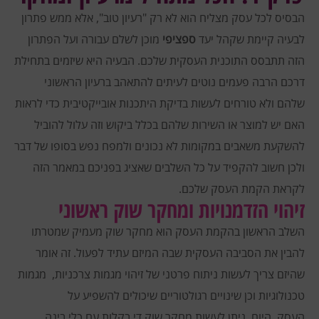
הבסיס לכל עסק מצליח הוא לא רק "רעיון טוב", אלא ממש פתרון
לבעיה קיימת שקהל יעד
ספציפי
מוכן לשלם עבורה ועל הפתרון
הזה תתבסס התוכנית העסקית שלכם.
הבעיה היא שיזמים בתחילת
דרכם הרבה פעמים נוטים לעיתים להתאהב ברעיון הראשוני
שלהם ולא טורחים לעשות בדיקת היתכנות אובייקטיבית כדי לראות
האם יש למוצר או השירות שלהם בכלל ביקוש וזה עלול להוביל
להשקעת משאבים במקומות לא נכונים ולמפח נפש בסופו של דבר
ולכן חשוב להקפיד על כל השלבים שאציג בפניכם במאמר הזה
לקראת הקמת העסק שלכם.
זיהוי הזדמנויות ומחקר שוק ראשוני
השלב הראשון בהקמת העסק הוא מחקר שוק מעמיק שמטרתו
להבין את הסביבה העסקית שבה המיזם עתיד לפעול.
זה אומר
שהיזם צריך לעשות ניתוח פרטני של זיהוי מגמות צרכניות, מגמות
טכנולוגיות וכן שינויים רגולטוריים שיכולים להשפיע על
העסק.
היום, ניתן לעשות מחקר שוק די בקלות עם כלי בינה