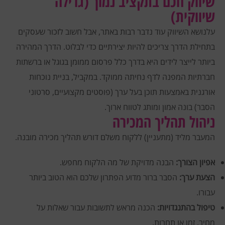
שיווק חכם בתקציב נמוך (גרילה
שיווקית)
עלנושא השיווק עוד נדבר רבות באתר, אבל חשוב לזכור שעסקים
בתחילת הדרך צריכים להיות יצירתיים כדי לבלוט. הדרך המהירה
ביותר לייצר לידים היא בדרך כלל פרסום ממומן בגוגל או ברשתות
חברתיות המפנה לדף נחיתה ממוקד.
במקביל, בניית נוכחות
אורגנית באמצעות תוכן בעל ערך (פוסטים מקצועיים, סרטוני
הסבר) בונה אמון ומותג לטווח ארוך.
ניהול תהליך המכירה
המעבר מליד (מתעניין) ללקוח משלם דורש תהליך מכירה מובנה.
אפיון הצורך:
הבנה מדויקת של מה הלקוח מחפש.
הצעת ערך:
הסבר ברור מדוע הפתרון שלכם הוא הטוב ביותר
עבורו.
טיפול בהתנגדויות:
הכנה מראש לתשובות עבור שאלות על
מחיר, זמן או תחרות.