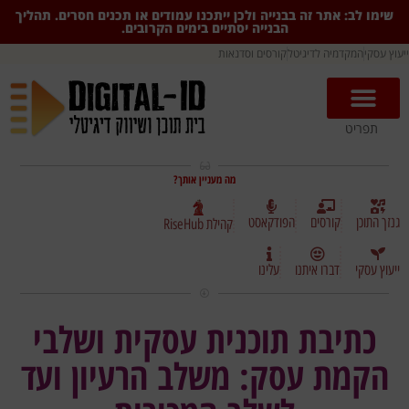
שימו לב: אתר זה בבנייה ולכן ייתכנו עמודים או תכנים חסרים. תהליך
הבנייה יסתיים בימים הקרובים.
ייעוץ עסקי
המקדמיה לדיגיטל
קורסים וסדנאות
תפריט
מה מעניין אותך?
גנזך התוכן
קורסים
הפודקאסט
קהילת RiseHub
ייעוץ עסקי
דברו איתנו
עלינו
כתיבת תוכנית עסקית ושלבי
הקמת עסק: משלב הרעיון ועד