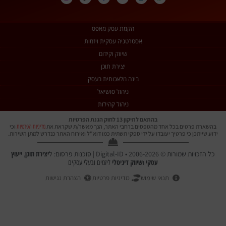
הקמת עסק מאפס
אסטרטגיה עסקית ויזמות
שיווק וקידום
יצירת תוכן
בינה מלאכותית בעסק
ניהול סושיאל
ניהול קהילות
בהתאם לתיקון 13 לחוק הגנת הפרטיות
בהשארת פרטים בכל אחד מהטפסים ברחבי האתר, הנך מאשר/ת שקראת את
וכי
מדיניות הפרטיות
ידוע שייתכן כי פרטיך יעובדו על ידי ספקי תשתית כמו דוא"ל ואירוח האתר כנדרש למתן השירות.
יצירת תוכן
ייעוץ
כל הזכויות שמורות © 2006-2026 • Digital-ID | סוכנות פרסום: ל
,
עסקי
שיווק דיגיטלי
ו
ליזמים ובעלי עסקים
תנאי שימוש
מדיניות פרטיות
הצהרת נגישות