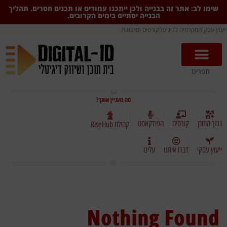
שימו לב: אתר זה בבנייה ולכן ייתכנו עמודים או תכנים חסרים. תהליך
הבנייה יסתיים בימים הקרובים.
ייעוץ עסקי
המקדמיה לדיגיטל
קורסים וסדנאות
תפריט
מה מעניין אותך?
גנזך התוכן
קורסים
הפודקאסט
קהילת RiseHub
ייעוץ עסקי
דברו איתנו
עלינו
Nothing Found