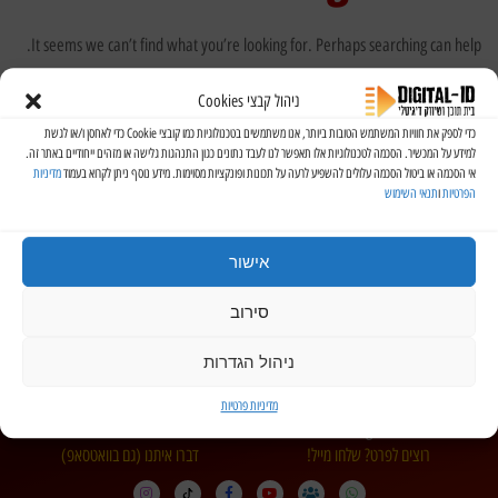
It seems we can’t find what you’re looking for. Perhaps searching can help.
ניהול קבצי Cookies
כדי לספק את חוויות המשתמש הטובות ביותר, אנו משתמשים בטכנולוגיות כמו קובצי Cookie כדי לאחסן ו/או לגשת
למידע על המכשיר. הסכמה לטכנולוגיות אלו תאפשר לנו לעבד נתונים כגון התנהגות גלישה או מזהים ייחודיים באתר זה.
אי הסכמה או ביטול הסכמה עלולים להשפיע לרעה על תכונות ופונקציות מסוימות. מידע נוסף ניתן לקרוא בעמוד
מדיניות
הפרטיות
ו
תנאי השימוש
אישור
סירוב
ניהול הגדרות
מדיניות פרטיות
+972 54 5586620
contact@digital-id.co.il
רוצים לפרט? שלחו מייל!
דברו איתנו (גם בוואטסאפ)