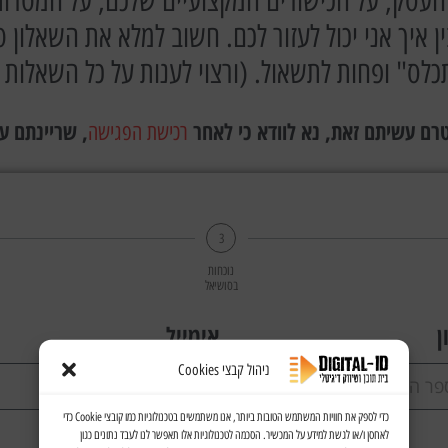
על העסק, על הכישורים המקצועיים שלכם, על המטר
 איך אני יכול לעזור לכם. חשוב למלא את השאלון 
כלס" ופחות לתשאול. (ורצוי לענות על כל השאלות
טרם עשיתם זאת, נא לוודא כי לאחר
, שריינתם ע
רכישת הפגישה
3
נוכחות
בסושיאל
ן
אימייל
ניהול קבצי Cookies
כדי לספק את חוויות המשתמש הטובות ביותר, אנו משתמשים בטכנולוגיות כמו קובצי Cookie כדי
לאחסן ו/או לגשת למידע על המכשיר. הסכמה לטכנולוגיות אלו תאפשר לנו לעבד נתונים כגון
תחום העסק