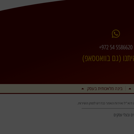
+972 54 5586620
יתנו (גם בוואטסאפ)
בינה מלאכותית בעסק
מו דוא"ל ואירוח האתר כנדרש למתן השירות.
ים ובעלי עסקים