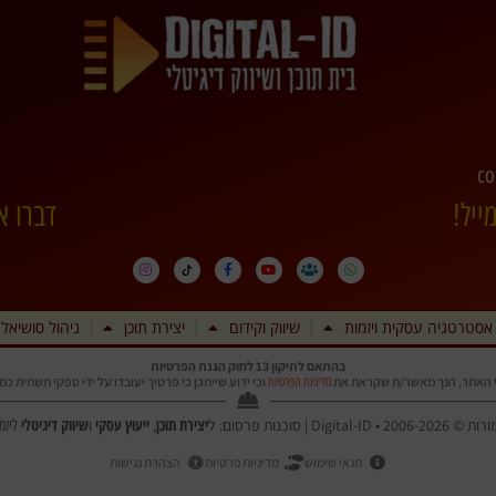
co
ייל!
דברו א
אסטרטגיה עסקית ויזמות
שיווק וקידום
יצירת תוכן
ניהול סושיאל
בהתאם לתיקון 13 לחוק הגנת הפרטיות
 האתר, הנך מאשר/ת שקראת את
וכי ידוע שייתכן כי פרטיך יעובדו על ידי ספקי תשתית כ
מדיניות הפרטיות
יצירת תוכן
ייעוץ עסקי
שיווק דיגיטלי
Digi | סוכנות פרסום: ל
,
ו
ליזמ
תנאי שימוש
מדיניות פרטיות
הצהרת נגישות