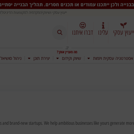
בנייה ולכן ייתכנו עמודים או תכנים חסרים. תהליך הבנייה יסתיי
ייעוץ עסקי ושיווקי
המקדמיה למקצועות הדיגיטל
ק
ייעוץ עסקי
עלינו
דברו איתנו
מה מעניין אותך?
אסטרטגיה עסקית ויזמות
שיווק וקידום
יצירת תוכן
ניהול סושיאל
 and brand-new startups. We help ambitious businesses like yours generate more p