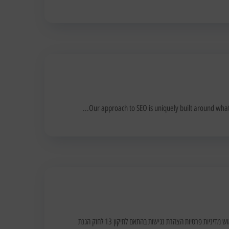
Our approach to SEO is uniquely built around what
רוצים לפרט? שלחו מייל! +972 54 5586620 דברו איתנו (אפשר גם בוואטסאפ) Whatsapp Youtube Facebook-f Instagram תנאי שימוש מדיניות פרטיות הצהרת נגישות בהתאם לתיקון 13 לחוק הגנת