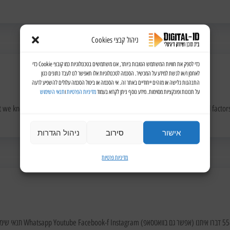
ניהול קבצי Cookies
כדי לספק את חוויות המשתמש הטובות ביותר, אנו משתמשים בטכנולוגיות כמו קובצי Cookie כדי
לאחסן ו/או לגשת למידע על המכשיר. הסכמה לטכנולוגיות אלו תאפשר לנו לעבד נתונים כגון
התנהגות גלישה או מזהים ייחודיים באתר זה. אי הסכמה או ביטול הסכמה עלולים להשפיע לרעה
על תכונות ופונקציות מסוימות. מידע נוסף ניתן לקרוא בעמוד
מדיניות הפרטיות
ו
תנאי השימוש
 we know works…and what we know doesn’t work. With over 200 verified factors in 
אישור
סירוב
ניהול הגדרות
מדיניות פרטיות