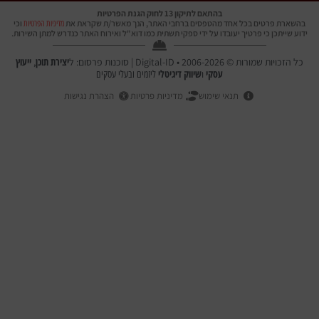
בהתאם לתיקון 13 לחוק הגנת הפרטיות
בהשארת פרטים בכל אחד מהטפסים ברחבי האתר, הנך מאשר/ת שקראת את
וכי
מדיניות הפרטיות
ידוע שייתכן כי פרטיך יעובדו על ידי ספקי תשתית כמו דוא"ל ואירוח האתר כנדרש למתן השירות.
יצירת תוכן
ייעוץ
כל הזכויות שמורות © 2006-2026 • Digital-ID | סוכנות פרסום: ל
,
עסקי
שיווק דיגיטלי
ו
ליזמים ובעלי עסקים
תנאי שימוש
מדיניות פרטיות
הצהרת נגישות