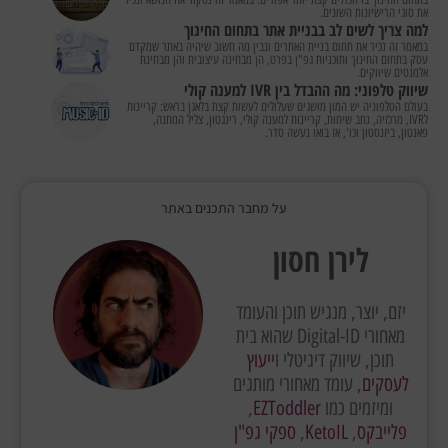
את סוגי הרישיונות השונים.
למה צריך לשים לב בבניית אתר בתחום החינוך
במאמר זה נכיר את תחום בניית האתרים ונבין מה חשוב שיהיה באתר שמקדם
עסק בתחום החינוך ותוכניות גפ"ן בפרט, הן מבחינה עיצובית והן מבחינת
אלמנטים שיווקים.
שיווק טלפוני: מה ההבדל בין IVR למענה קולי
בעולם הטלפוניה יש המון מושגים שעלולים לעשות קצת בלאגן בראש: קריינות
לIVR, מרכזיה, נתב שיחות, קריינות למענה קולי, רינגטון, צליל המתנה,
פאנטון, ביזנסטון וכו', אז בואו נעשה סדר.
על מחבר התכנים באתר
לירן חסון
יזם, יוצר, מנגיש תוכן והעומד
מאחורי Digital-ID שהוא בית
תוכן, שיווק דיגיטלי ו
ייעוץ
לעסקים
, עומד מאחורי מותגים
ומיזמים כמו
EZToddler
,
פלייבקס
,
KetoIL
,
ספקי גפ"ן