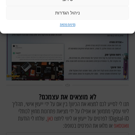
ניהול הגדרות
מדיניות פרטיות
לא מוצאים את עצמכם?
תנו לי לסייע לכם למצוא את הכיוון! בין אם על ידי ייעוץ אישי, תהליך
ליווי עסקי מתמשך או אפילו על ידי מציאת פתרונות מחוץ לכותלי
Digital-ID! לפרטים על ייעוץ או ליווי ליחצו
כאן
, שלחו לי הודעת
וואטסאפ
או מלאו את הפרטים בטופס: