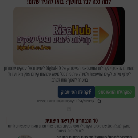
למה ככה לבד בחושך? בואו להגיד שלום!
מוזמנים להצטרף לקהילות הוואטסאפ והפייסבוק של Digital-ID ליזמים ובעלי עסקים שמטרתן
לשתף מידע, לקיים התייעצות ולמידה שיתופית בכל נושא שמהותו קידום עסק מא' ועד ת'
במטרה להפוך אותו למותג.
קהילת הוואטסאפ
קהילת הפייסבוק
קישורים לקהילות מקצועיות נוספות בתחומים ספציפים
10 הנבחרים לקריאה חיצונית
במהלך למעלה מ20 שנותי כיזם, הקמתי לא מעט עסקים, עבורם יצרתי תכנים ומאמרים שעשויים להיות
לכם רלוונטים. לעיונכם:
המדריך לניהול סושיאל מקצועי בתחום החינוך