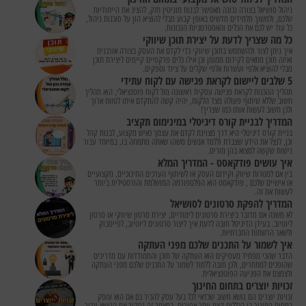
ניהול סושיאל בצורה נכונה מאפשר לבנות מוניטין חזק, להציג את הייחודיות
שלכם, ולמשוך תלמידים חדשים באופן קבוע מבלי להוציא הון על סוכנות ניהול,
כל עוד יש לכם את הכלים והאסטרטגיות הנכונות.
כל מה שצריך לדעת על יצירת תוכן שיווקי
איך ניתן לצור ולהשתמש בתוכן שיווקי כדי לקדם את העסק בצורה אורגנית
ואיזה תוכן מתאים לקידום ממומן וכן אילו כלים פרקטיים קיימים ליצירת תוכן
מבלי להוציא אלפי ועשרות אלפי שקלים על ציוד וספקים.
5 שלבים ליישום לקראת פגישה עם לקוח עתידי
תהליך ההכנות לקראת פגישה עסקית ראשונה מול לקוח פוטנציאלי, הוא תהליך
חשוב שללא שיתוף פעולה מצד הלקוח, יהיה קשה להתקדם איתו לטווח ארוך
ולכן חשוב לעשות אותו כמו שצריך!
המדריך לבניית קורס דיגיטלי במינימום תקציב
בניית קורס דיגיטלי היא דרך מצוינת לקדם את עצמך כאיש מקצוע, לבנות קהל
וכן, לנצל את הידע שצברת וללמד אנשים משהו שאתה מתמחה בו, במיוחד עבור
נישות שקשה למצוא בהן מורים.
איך עושים פודקאסט - המדריך המלא
בין אם למטרות שיווק וקידום העסק או לשיתוף הערכים החינוכיים, מקצועיים
או אישיים שלכם , פודקאסט הוא הפלטפורמה המושלמת והורסטילית ביותר
לעשות את זה.
המדריך להפקת סרטונים לסושיאל
לא משנה אם מדובר ביצירת סרטונים לימודיים, יצירת סרטון שיווקי או סרטון
ליוטיוב. בעידן הדיגיטל חובה לדעת איך ליצור סרטונים ליוטיוב, לפייסבוק
ולשאר הרשתות החברתיות.
איך לשמור על התכנים שלכם מפני העתקה
הדבר שהכי מפחיד מעסיקים הוא העתקה של תוכן והתמודדות עם מדריכים
שהופכים למתחרים, ולכן חובה ללמוד לשמור על התכנים שלכם מפני העתקה
ולצמצם את הפגיעה הפוטנציאלית.
זכויות יוצרים בתחום החינוך
זכויות יוצרים הם נושא חשוב שכדאי לכל בעל עסק להכיר גם אם הוא עוסק
בתחום החינוך בו הכללים קצת יותר אפורים. במאמר זה נסקור את הנושא ונכיר