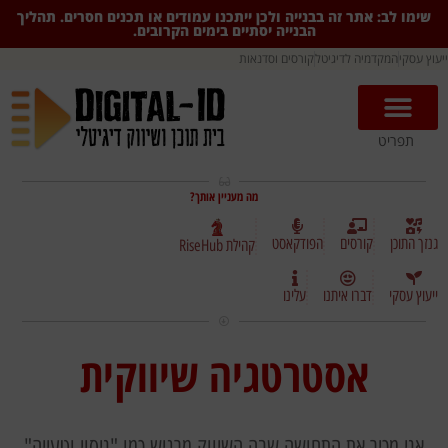
שימו לב: אתר זה בבנייה ולכן ייתכנו עמודים או תכנים חסרים. תהליך
הבנייה יסתיים בימים הקרובים.
ייעוץ עסקי
המקדמיה לדיגיטל
קורסים וסדנאות
תפריט
מה מעניין אותך?
גנזך התוכן
קורסים
הפודקאסט
קהילת RiseHub
ייעוץ עסקי
דברו איתנו
עלינו
אסטרטגיה שיווקית
אני מכיר את התחושה שבה השיווק מרגיש כמו "ניסוי וטעייה"