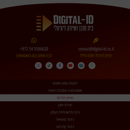
+972 54 5586620
contact@digital-id.co.il
רוצים לפרט? שלחו מייל!
דברו איתנו (גם בוואטסאפ)
הקמת עסק מאפס
אסטרטגיה עסקית ויזמות
שיווק וקידום
יצירת תוכן
בינה מלאכותית בעסק
ניהול סושיאל
ניהול קהילות