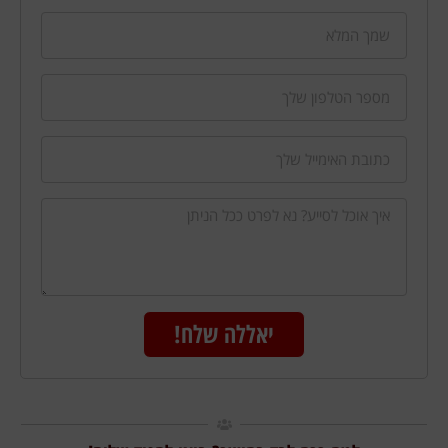
יאללה שלח!