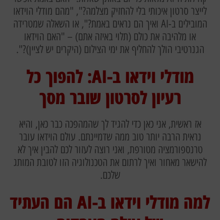
לייצר סרטון איכותי בלי להחזיק מצלמה?", "מהם מודלי הוידאו
המובילים ב-AI ואיך הם נראים באמת?", או השאלה שמטרידה
או מלהיבה את כולם (תלוי באיזה אתם) – "האם הוידאו
הגנרטיבי הולך להחליף את ימי הצילום (היקרים יש לציין)?".
מודלי וידאו ב-AI: להפוך כל
רעיון לסרטון שובר מסך
אז ראשית, אני כאן כדי להגיד לך שהמהפכה כבר כאן, והיא
נראית הרבה יותר טוב ממה שדמיינתם. עולם הוידאו עובר
טרנספורמציה מטורפת, ואני רוצה לעזור לכם להבין איך לא
להישאר מאחור ואיך לרתום את הטכנולוגיה הזו לטובת המותג
שלכם.
למה מודלי וידאו ב-AI הם העתיד