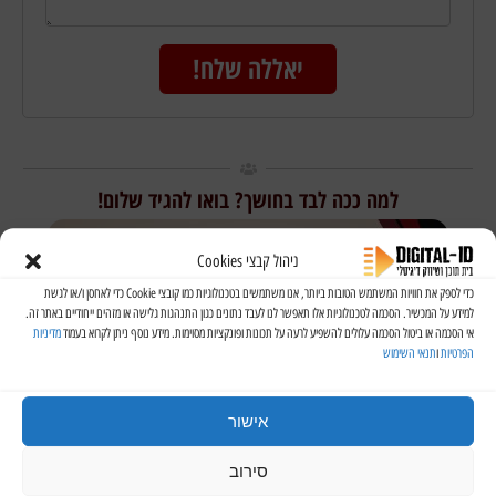
יאללה שלח!
למה ככה לבד בחושך? בואו להגיד שלום!
ניהול קבצי Cookies
כדי לספק את חוויות המשתמש הטובות ביותר, אנו משתמשים בטכנולוגיות כמו קובצי Cookie כדי לאחסן ו/או לגשת
למידע על המכשיר. הסכמה לטכנולוגיות אלו תאפשר לנו לעבד נתונים כגון התנהגות גלישה או מזהים ייחודיים באתר זה.
אי הסכמה או ביטול הסכמה עלולים להשפיע לרעה על תכונות ופונקציות מסוימות. מידע נוסף ניתן לקרוא בעמוד
מדיניות
הפרטיות
ו
תנאי השימוש
אישור
מוזמנים להצטרף לקהילות הוואטסאפ והפייסבוק של Digital-ID ליזמים ובעלי עסקים שמטרתן
לשתף מידע, לקיים התייעצות ולמידה שיתופית בכל נושא שמהותו קידום עסק מא' ועד ת'
סירוב
במטרה להפוך אותו למותג.