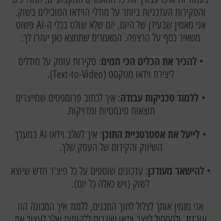
והסקירות העדכניות ביותר על מודלי הוידאו המובילים בשוק.
אני מאמין שבעידן של היום, יזם שלא שולט בכלי ה-AI פשוט
משאיר כסף על הרצפה. המאמרים שתמצא כאן יעזרו לך:
להכיר את הכלים הכי חמים
•
: סקירות עומק על מודלים
ליצירת וידאו מטקסט (Text-to-Video).
ללמוד טכניקות עבודה
•
: איך לכתוב פרומפטים שמייצרים
תוצאות סינמטיות ומדויקות.
לייעל את אסטרטגיית התוכן
•
: איך לשלב וידאו AI במערך
השיווק והקידום של העסק שלך.
להישאר מעודכן
•
: עדכונים שוטפים על כל פיצ'ר חדש שיוצא
לשוק (ויש כאלה כל יום).
אני מזמין אותך לצלול לתוך התכנים, ללמוד איך המכונה הזו
עובדת, ולהתחיל לייצר וידאו שיגרום ללקוחות שלך לעצור את