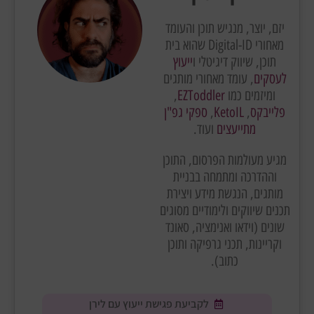
יזם, יוצר, מנגיש תוכן והעומד
מאחורי Digital-ID שהוא בית
תוכן, שיווק דיגיטלי ו
ייעוץ
לעסקים
, עומד מאחורי מותגים
ומיזמים כמו
EZToddler
,
פלייבקס
,
KetoIL
,
ספקי גפ"ן
מתייעצים
ועוד.
מגיע מעולמות הפרסום, התוכן
וההדרכה ומתמחה בבניית
מותגים, הנגשת מידע ויצירת
תכנים שיווקים ולימודיים מסוגים
שונים (וידאו ואנימציה, סאונד
וקריינות, תכני גרפיקה ותוכן
כתוב).
לקביעת פגישת ייעוץ עם לירן