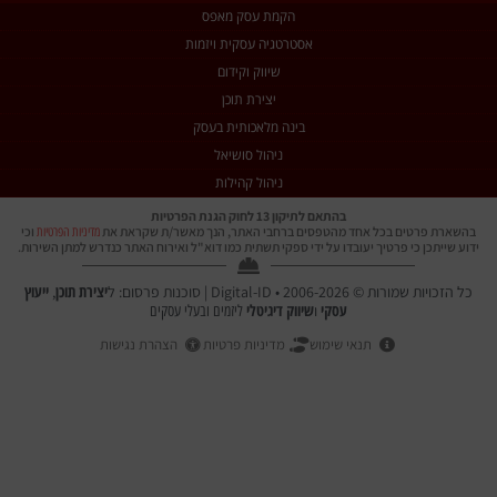
הקמת עסק מאפס
אסטרטגיה עסקית ויזמות
שיווק וקידום
יצירת תוכן
בינה מלאכותית בעסק
ניהול סושיאל
ניהול קהילות
בהתאם לתיקון 13 לחוק הגנת הפרטיות
בהשארת פרטים בכל אחד מהטפסים ברחבי האתר, הנך מאשר/ת שקראת את
וכי
מדיניות הפרטיות
ידוע שייתכן כי פרטיך יעובדו על ידי ספקי תשתית כמו דוא"ל ואירוח האתר כנדרש למתן השירות.
יצירת תוכן
ייעוץ
כל הזכויות שמורות © 2006-2026 • Digital-ID | סוכנות פרסום: ל
,
עסקי
שיווק דיגיטלי
ו
ליזמים ובעלי עסקים
תנאי שימוש
מדיניות פרטיות
הצהרת נגישות