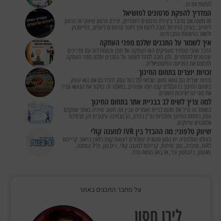
לעשות את זה.
המדריך להפקת סרטונים לסושיאל
לא משנה אם מדובר ביצירת סרטונים לימודיים, יצירת סרטון שיווקי או סרטון
ליוטיוב. בעידן הדיגיטל חובה לדעת איך ליצור סרטונים ליוטיוב, לפייסבוק
ולשאר הרשתות החברתיות.
איך לשמור על התכנים שלכם מפני העתקה
הדבר שהכי מפחיד מעסיקים הוא העתקה של תוכן והתמודדות עם מדריכים
שהופכים למתחרים, ולכן חובה ללמוד לשמור על התכנים שלכם מפני העתקה
ולצמצם את הפגיעה הפוטנציאלית.
זכויות יוצרים בתחום החינוך
זכויות יוצרים הם נושא חשוב שכדאי לכל בעל עסק להכיר גם אם הוא עוסק
בתחום החינוך בו הכללים קצת יותר אפורים. במאמר זה נסקור את הנושא ונכיר
את סוגי הרישיונות השונים.
למה צריך לשים לב בבניית אתר בתחום החינוך
במאמר זה נכיר את תחום בניית האתרים ונבין מה חשוב שיהיה באתר שמקדם
עסק בתחום החינוך ותוכניות גפ"ן בפרט, הן מבחינה עיצובית והן מבחינת
אלמנטים שיווקים.
שיווק טלפוני: מה ההבדל בין IVR למענה קולי
בעולם הטלפוניה יש המון מושגים שעלולים לעשות קצת בלאגן בראש: קריינות
לIVR, מרכזיה, נתב שיחות, קריינות למענה קולי, רינגטון, צליל המתנה,
פאנטון, ביזנסטון וכו', אז בואו נעשה סדר.
על מחבר התכנים באתר
לירן חסון