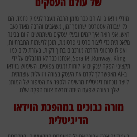
של עולם העסקים
מודלי וידאו ב-AI הם כבר מזמן הרבה מעבר לגימיק נחמד. הם
כלי עבודה אסטרטגי שחוסך זמן, משאבים והרבה מאוד כאב
ראש. אני רואה איך יזמים ובעלי עסקים משתמשים היום בבינה
מלאכותית כדי ליצור סרטוני פרסומת, תוכן לרשתות החברתיות,
ואפילו סרטוני הדרכה מורכבים בתוך דקות. בעזרת כלים כמו
Runway, Kling, או Sora, אנחנו כבר לא מוגבלים על ידי
תקציבי הפקה ענקיים או לוחות זמנים צפופים. השימוש בוידאו
ב-AI מאפשר לך לקדם את העסק בצורה ויזואלית עוצמתית,
לייצר נוכחות דיגיטלית מרשימה ולספר את הסיפור של המותג
שלך בצורה שפעם הייתה דורשת צוות הפקה שלם.
מורה נבוכים במהפכת הוידאו
הדיגיטלית
בעמוד זה ארכז עבורך את כל המאמרים המקצועיים, המדריכים