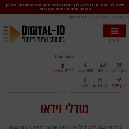
שימו לב: אתר זה בבנייה ולכן ייתכנו עמודים או תכנים חסרים. תהליך
הבנייה יסתיים בימים הקרובים.
ייעוץ עסקי
המקדמיה לדיגיטל
קורסים וסדנאות
תפריט
מה מעניין אותך?
גנזך התוכן
קורסים
הפודקאסט
קהילת RiseHub
ייעוץ עסקי
דברו איתנו
עלינו
מודלי וידאו
קהילות ה-AI מלאות כל יום באותן שאלות: "האם באמת אפשר