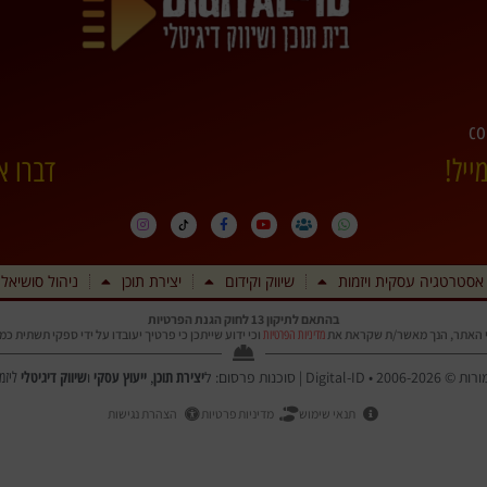
co
ייל!
דברו א
אסטרטגיה עסקית ויזמות
שיווק וקידום
יצירת תוכן
ניהול סושיאל
בהתאם לתיקון 13 לחוק הגנת הפרטיות
 האתר, הנך מאשר/ת שקראת את
וכי ידוע שייתכן כי פרטיך יעובדו על ידי ספקי תשתית כ
מדיניות הפרטיות
יצירת תוכן
ייעוץ עסקי
שיווק דיגיטלי
Digi | סוכנות פרסום: ל
,
ו
ליזמ
תנאי שימוש
מדיניות פרטיות
הצהרת נגישות