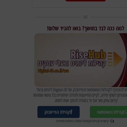
למה ככה לבד בחושך? בואו להגיד שלום!
מוזמנים להצטרף לקהילות הוואטסאפ והפייסבוק של Digital-ID ליזמים ובעלי
טרתן לשתף מידע, לקיים התייעצות ולמידה שיתופית בכל נושא שמהותו
קידום עסק מא' ועד ת' במטרה להפוך אותו למותג.
קהילת הוואטסאפ
קהילת הפייסבוק
קישורים לקהילות מקצועיות נוספות בתחומים ספציפים