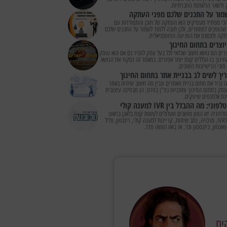
 ולשאר הרשתות החברתיות.
מור על התכנים שלכם מפני העתקה
כי מפחיד מעסיקים הוא העתקה של תוכן והתמודדות עם
שהופכים למתחרים, ולכן חובה ללמוד לשמור על התכנים שלכם
תקה ולצמצם את הפגיעה הפוטנציאלית.
 יוצרים בתחום החינוך
וצרים הם נושא חשוב שכדאי לכל בעל עסק להכיר גם אם הוא עוסק
ינוך בו הכללים קצת יותר אפורים. במאמר זה נסקור את הנושא
 סוגי הרישיונות השונים.
יך לשים לב בבניית אתר בתחום החינוך
 נכיר את תחום בניית האתרים ונבין מה חשוב שיהיה באתר
ק בתחום החינוך ותוכניות גפ"ן בפרט, הן מבחינה עיצובית
נת אלמנטים שיווקים.
וני: מה ההבדל בין IVR למענה קולי
לפוניה יש המון מושגים שעלולים לעשות קצת בלאגן בראש:
קריינות לIVR, מרכזיה, נתב שיחות, קריינות למענה קולי, רינגטון, צליל
אנטון, ביזנסטון וכו', אז בואו נעשה סדר.
ים
,