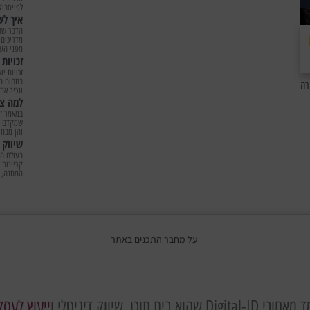
לפייסבוק
איך לש
הדבר שה
מדריכים 
מפני הע
זכויות
זכויות י
בתחום הח
ai בחינם ובצורה
ונכיר את
למה צר
במאמר זה
שמקדם עס
והן מבחי
שיווק טלפ
בעולם הט
המתנה, פ
על מחבר התכנים באתר
תוכן, שיווק דיגיטלי ו
ייעוץ לעסק