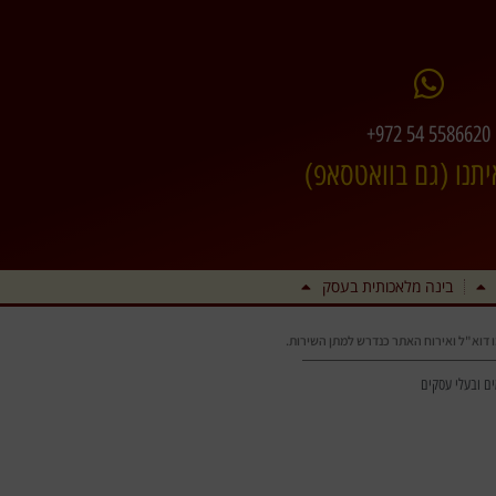
+972 54 5586620
יתנו (גם בוואטסאפ)
בינה מלאכותית בעסק
מו דוא"ל ואירוח האתר כנדרש למתן השירות.
ים ובעלי עסקים