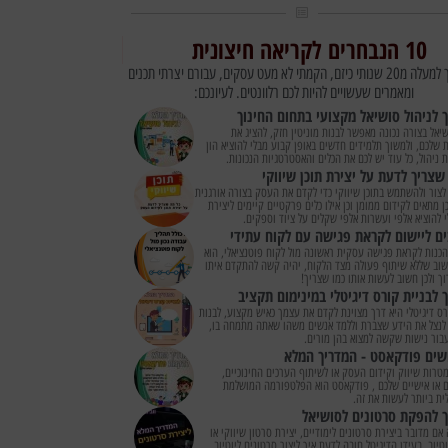
10 הנבחרים לקריאה חיצונית
במהלך למעלה מ20 שנותי כיזם, הקמתי לא מעט עסקים, עבורם יצרתי תכנים
ומאמרים שעשויים להיות לכם רלוונטים. לעיונכם:
 לניהול סושיאל מקצועי בתחום החינוך
שיאל בצורה נכונה מאפשר לבנות מוניטין חזק, להציג את
ת שלכם, ולמשוך תלמידים חדשים באופן קבוע מבלי להוציא הון
ת ניהול, כל עוד יש לכם את הכלים והאסטרטגיות הנכונות.
שצריך לדעת על יצירת תוכן שיווקי
 לצור ולהשתמש בתוכן שיווקי כדי לקדם את העסק בצורה אורגנית
כן מתאים לקידום ממומן וכן אילו כלים פרקטיים קיימים ליצירת
י להוציא אלפי ועשרות אלפי שקלים על ציוד וספקים.
כנות לקראת פגישה עסקית ראשונה מול לקוח פוטנציאלי, הוא
וב שללא שיתוף פעולה מצד הלקוח, יהיה קשה להתקדם איתו
וך ולכן חשוב לעשות אותו כמו שצריך!
 לבניית קורס דיגיטלי במינימום תקציב
רס דיגיטלי היא דרך מצוינת לקדם את עצמך כאיש מקצוע, לבנות
 לנצל את הידע שצברת וללמד אנשים משהו שאתה מתמחה בו,
בור נישות שקשה למצוא בהן מורים.
שים פודקאסט - המדריך המלא
מטרות שיווק וקידום העסק או לשיתוף הערכים החינוכיים,
 או אישיים שלכם , פודקאסט הוא הפלטפורמה המושלמת
ית ביותר לעשות את זה.
 להפקת סרטונים לסושיאל
אם מדובר ביצירת סרטונים לימודיים, יצירת סרטון שיווקי או
וטיוב. בעידן הדיגיטל חובה לדעת איך ליצור סרטונים ליוטיוב,