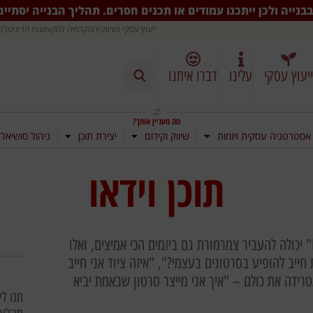
בנייה ולכן ייתכנו עמודים או תכנים חסרים. תהליך הבנייה יסתיי
ייעוץ עסקי ושיווקי
המקדמיה למקצועות הדיגיטל
ק
ייעוץ עסקי
עלינו
דברו איתנו
מה מעניין אותך?
אסטרטגיה עסקית ויזמות
שיווק וקידום
יצירת תוכן
ניהול סושיאל
תוכן וידאו
אני יודע, המחשבה על לחיצה על כפתור ה-"Record" יכולה להעביר צמרמורת גם ביזמים הכי אמיצים, ואלו
ייב להופיע בסרטונים בעצמי?", "איזה ציוד אני חייב
רידה את כולם – "איך אני מייצר סרטון שבאמת יביא
תנו לי